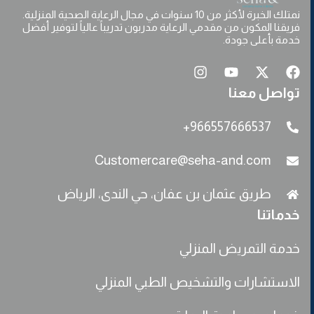
نمتلك الخبرة لأكثر من 10 سنوات في مجال الرعاية الصحية المنزلية.
فريقنا المكون من مقدمي الرعاية مدربون تدريباً عالياً لتوفير أفضل
خدمة بأعلى جودة.
تواصل معنا
966557666537+
Customercare@seha-and.com
طريق عثمان بن عفان، حي الندى، الرياض
خدماتنا
خدمة التمريض المنزلي
الاستشارات والتشخيص الطبي المنزلي